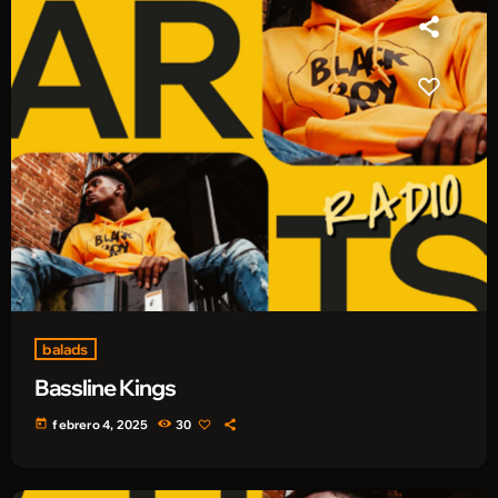
balads
Bassline Kings
today
febrero 4, 2025
30