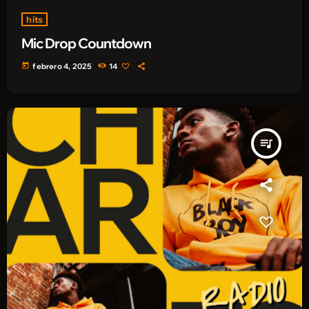
hits
Mic Drop Countdown
today
febrero 4, 2025
14
queue_music