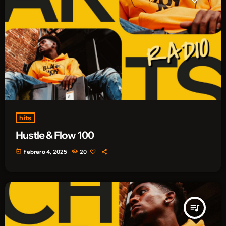
hits
Hustle & Flow 100
today
febrero 4, 2025
20
queue_music