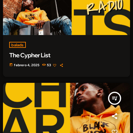
balads
The Cypher List
today
febrero 4, 2025
53
queue_music