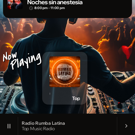
Noches sin anestesia
8:00 pm - 11:00 pm
access_time
Radio Rumba Latina
Top Music Radio
Radio Rumba Latina
pause
keyboard_arrow_right
Top Music Radio