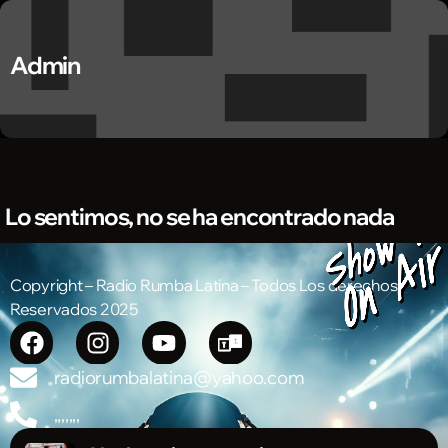
Admin
Lo sentimos, no se ha encontrado nada
Copyright – Radio Rumba Latina – Todos Los derechos
Reservados 2025
radiorumbalatina@yahoo.com
,,,,,,,